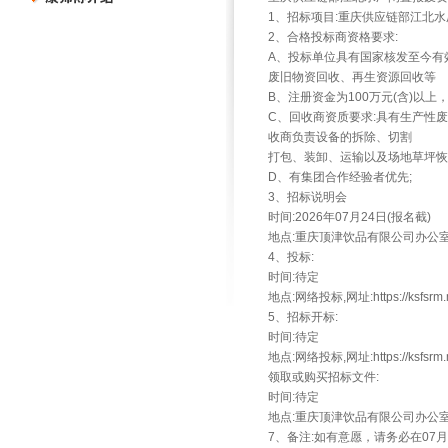
1、招标项目:重庆供应链部江北
2、合格投标商资格要求:
A、投标单位具有国家核发至今有
废旧物资回收、再生资源回收等
B、注册资金为100万元(含)以
C、回收商资质要求:具有生产性
收商负责设备的拆除、切割
打包、装卸、运输以及场地草坪
D、有集团合作经验者优先;
3、招标说明会
时间:2026年07月24日(报名截)
地点:重庆顶津饮品有限公司办公室
4、投标:
时间:待定
地点:网络投标,网址:https://ksfsr
5、招标开标:
时间:待定
地点:网络投标,网址:https://ksfsr
领取或购买招标文件:
时间:待定
地点:重庆顶津饮品有限公司办公室
7、备注:如有意愿，请务必在07