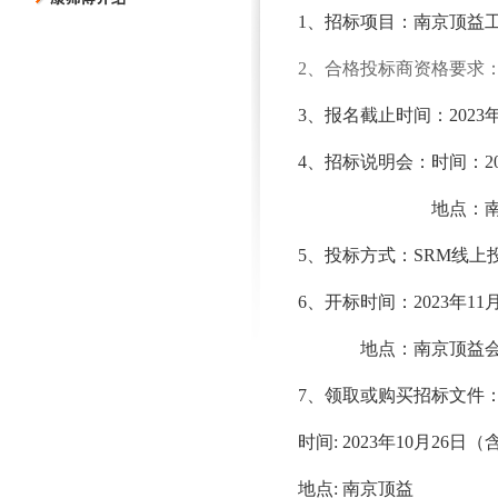
1
、招标项目：
南京顶益
2
、合格投标商资格要求：
3
、报名截止时间：
2023
4
、招标说明会：时间：
2
地点：
5
、投标方式：
SRM
线上
6
、开标时间：
2023
年
11
地点：南京顶益
7
、领取或购买招标文件
时间
: 2023
年
10
月
26
日（
地点
:
南京顶益