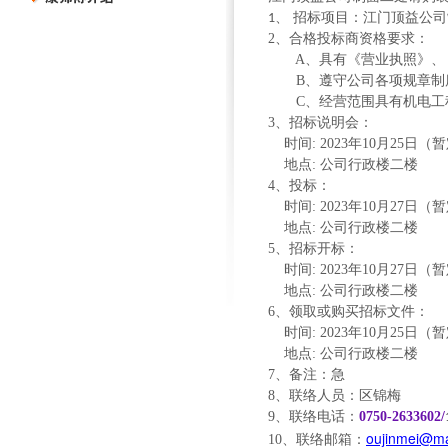
招标项目：江门顶益公司
1、
2
、合格投标商资格要求：
A
、具有《营业执照》、
B
、遵守公司各项规章制
C、经营范围具有机电工
3
、招标说明会：
时间
: 2023
年
10
月25日（
地点
:
公司行政楼二楼
4
、投标：
时间
: 2023
年
10
月2
7
日（暂
地点
:
公司行政楼二楼
5
、招标开标：
时间
: 2023
年
10
月
27
日（暂
地点
:
公司行政楼二楼
6
、领取或购买招标文件：
时间
: 2023
年
10
月
25
日（暂
地点
:
公司行政楼二楼
7
、备注：急
8
、联络人员：区锦梅
9
、联络电话：
0750-2633602/
oujinmei@ma
10、联络邮箱：