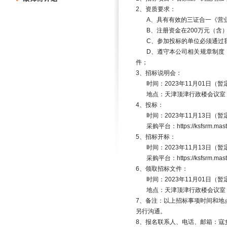
2
、资质要求：
A
、具有有效的三证合一《营
B
、注册资金在
200
万元（含
C
、参加投标的单位必须通过
D
、遵守本公司相关规章制度
件；
3
、招标说明会：
时间：
2023
年
11
月
01
日（暂
地点：天津顶津行政楼会议室
4
、投标：
时间：
2023
年
11
月
13
日（暂
采购平台：
https://ksfsrm.ma
5
、招标开标：
时间：
2023
年
11
月
13
日（暂
采购平台：
https://ksfsrm.ma
6
、领取招标文件：
时间：
2023
年
11
月
01
日（暂
地点：天津顶津行政楼会议室
7
、备注：以上招标事项时间和地
另行沟通。
8
、报名联系人、电话、邮箱：寇