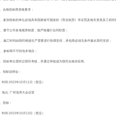
2、合格投标商资格要求：
A、参加投标的单位必须具有国家核可颁发的《营业执照》等证照及
相关资质及工程经
B、遵守公司各项规章制度，能严格履行合同职责；
C、施工时间由我司根据生产需要进行协调安排，承包商必须无条件服从我司安排；
D、
参标商不可转包本项目
；
E、投标单位需经过我司考核，并通过审核成为我司合格供应商。
3、招标说明会：
时间:2023年10月11日（暂定）
地点: 广州顶津大会议室
4、投标：
时间:2023年10月13日（暂定）