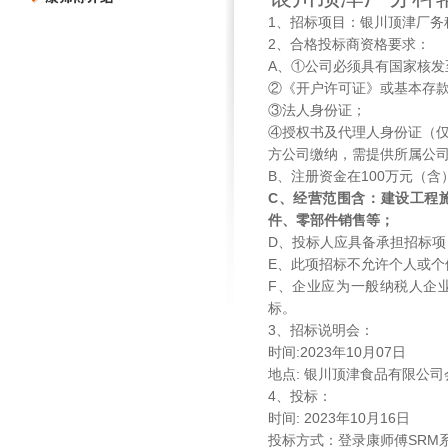
1
、招标项目：银川顶津厂务
2
、合格投标商资格要求：
A
、①公司必须具有国家核发
②《开户许可证》或基本存
③法人身份证；
④授权书及代理人身份证（
方公司缴纳，需提供所属公
B
、注册资金在
100
万元（含
C
、经营范围含：建设工程
件、零部件销售等；
D
、投标人应具备承担招标项
E
、此项招标不允许个人或个
F
、企业应为一般纳税人企
标。
3
、招标说明会：
时间
:2023
年
10
月
07
日
地点
:
银川顶津食品有限公司
4
、投标：
时间
: 2023
年
10
月
16
日
投标方式：登录康师傅
SRM