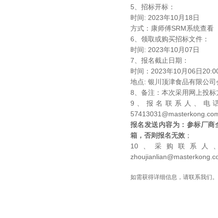
5
、招标开标：
时间
: 2023
年
10
月
18
日
方式：康师傅
SRM
系统查看
6
、领取或购买招标文件：
时间
: 2023
年
10
月
07
日
7
、报名截止日期：
时间：
2023
年
10
月
06
日
20:0
地点
:
银川顶津食品有限公司
8
、备注：本次采用网上投标
9
、报名联系人、电话
57413031@masterkong.com
报名发送内容为：参标厂商
箱，否则报名无效
；
10
、采购联系人
zhoujianlian@masterkong.c
如需获得详细信息，请联系我们。