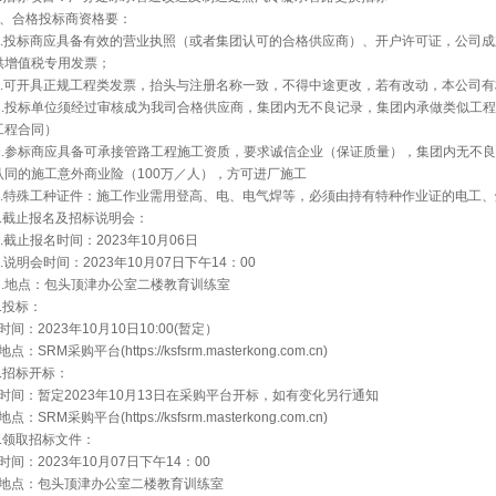
2、合格投标商资格要：
A.投标商应具备有效的营业执照（或者集团认可的合格供应商）、开户许可证，公司成
供增值税专用发票；
B.可开具正规工程类发票，抬头与注册名称一致，不得中途更改，若有改动，本公司
C.投标单位须经过审核成为我司合格供应商，集团内无不良记录，集团内承做类似工
工程合同）
D.参标商应具备可承接管路工程施工资质，要求诚信企业（保证质量），集团内无不
认同的施工意外商业险（100万／人），方可进厂施工
E.特殊工种证件：施工作业需用登高、电、电气焊等，必须由持有特种作业证的电工
3.截止报名及招标说明会：
A.截止报名时间：2023年10月06日
B.说明会时间：2023年10月07日下午14：00
C.地点：包头顶津办公室二楼教育训练室
4.投标：
时间：2023年10月10日10:00(暂定）
点：SRM采购平台(https://ksfsrm.masterkong.com.cn)
5.招标开标：
时间：暂定2023年10月13日在采购平台开标，如有变化另行通知
点：SRM采购平台(https://ksfsrm.masterkong.com.cn)
6.领取招标文件：
时间：2023年10月07日下午14：00
地点：包头顶津办公室二楼教育训练室