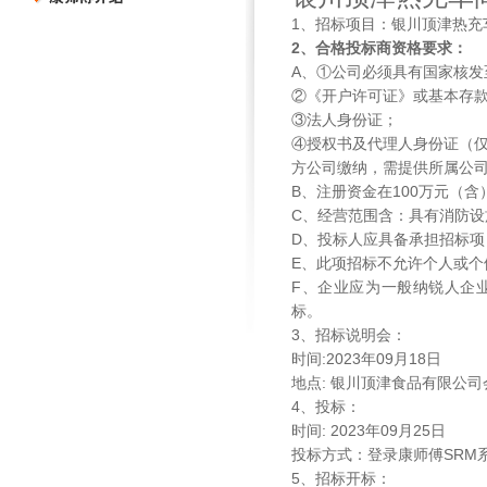
1
、招标项目：银川顶津热充
2、合格投标商资格要求：
A
、①公司必须具有国家核发
②《开户许可证》或基本存
③法人身份证；
④授权书及代理人身份证（
方公司缴纳，需提供所属公
B
、注册资金在
100
万元（含
C
、经营范围含：具有消防设
D
、投标人应具备承担招标项
E
、此项招标不允许个人或个
F
、企业应为一般纳锐人企
标。
3
、招标说明会：
时间
:2023
年
09
月
18
日
地点
:
银川顶津食品有限公司
4
、投标：
时间
: 2023
年
09
月
25
日
投标方式：登录康师傅
SRM
5
、招标开标：