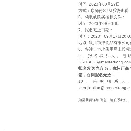
时间
: 2023
年
09
月
27
日
方式：康师傅
SRM
系统查看
6
、领取或购买招标文件：
时间
: 2023
年
09
月
18
日
7
、报名截止日期：
时间：
2023
年
09
月
17
日
20:0
地点
:
银川顶津食品有限公司
8
、备注：本次采用网上投标
9
、报名联系人、电话
57413031@masterkong.com
报名发送内容为：参标厂商
箱，否则报名无效
；
10
、采购联系人
zhoujianlian@masterkong.c
如需获得详细信息，请联系我们。