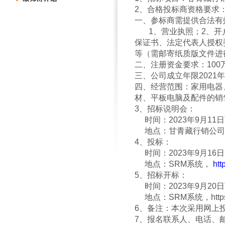
2
、合格投标商资格要求
一、参标商需提供合法
1、营业执照；2、开户
保证书、法定代表人授权
等（需邮寄纸质版文件进
二、注册资金要求：1
三、公司成立年限2021
四、经营范围：家用电器
材、平板电脑及配件的销
3
、招标说明会：
时间：
2023年9月1
地点：
甘青藏行销公司
4
、投标：
时间：2023年9月16日
地点：
SRM
系统，
htt
5
、招标开标：
时间：
2023年9月20
地点：
SRM
系统，
htt
6
、备注：本次采用网上
7、报名联系人、电话、