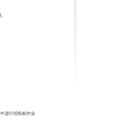
等。
统
中
进
行招投
标
作
业