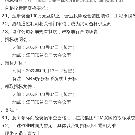
江门顶益食品有限公司调理车间地面修缮工程
1
、招
标项
目：
2
、合格投标商资格要求：
2.1
、注
册资金
100
万元及以上，
营业执
照
经营
范
围
装修、工程承揽
2.
2
、必
须
通
过
我司相
关
部
门审
核，成
为
我司合格供
应
商
2.
3
、
遵守公司各项规章制度，严格履行合同职责。
3
、招
标说
明
会
：
时间
：
2023
年
0
9
月
07
日（
暂
定）
地
点
：江
门顶
益公司大
会议室
4
、招
标开标
：
时间
：
2023
年
09
月
1
3
日（
暂
定）
备
注：
SRM
招投
标
系
统线
上
开标
5
、
领
取招
标
文件：
时间
：
2023
年
09
月
07
日（
暂
定）
地
点
：江
门顶
益公司大
会议室
6
、
备
注：
6.1
、意向
参标
商
经资质审
查合格后，在我集
团
SRM
采
购
招投
标
系
6.2
、上述作
业时间为暂
定，具体以我司招
标
小
组
通知
为
准
7
、
联络
人
员
：曹女士