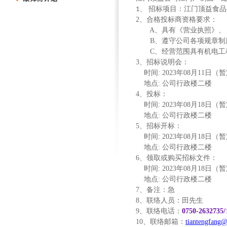
招标项目：江门顶益食品
1、
2
、合格投标商资格要求：
A
、具有《营业执照》、
B
、遵守公司各项规章制
C
、经营范围具有机电工
3
、招标说明会：
时间
: 2023
年
08
月
11
日（暂
地点
:
公司行政楼二楼
4
、投标：
时间
: 2023
年
08
月
18
日（暂
地点
:
公司行政楼二楼
5
、招标开标：
时间
: 2023
年
08
月
18
日（暂
地点
:
公司行政楼二楼
6
、领取或购买招标文件：
时间
: 2023
年
08
月
18
日（暂
地点
:
公司行政楼二楼
7
、备注：急
8
、联络人员：田先生
9
、联络电话：
0750-2632735/
10
、联络邮箱：
tiantengfang