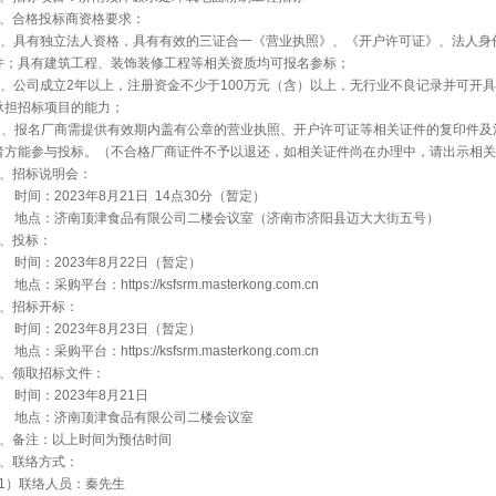
2、合格投标商资格要求：
A、具有独立法人资格，具有有效的三证合一《营业执照》、《开户许可证》、法人身
件；具有建筑工程、装饰装修工程等相关资质均可报名参标；
B、公司成立2年以上，注册资金不少于100万元（含）以上，无行业不良记录并可开
承担招标项目的能力；
C、报名厂商需提供有效期内盖有公章的营业执照、开户许可证等相关证件的复印件及
者方能参与投标。（不合格厂商证件不予以退还，如相关证件尚在办理中，请出示相关
3、招标说明会：
时间：2023年8月21日 14点30分（暂定）
地点：济南顶津食品有限公司二楼会议室（济南市济阳县迈大大街五号）
4、投标：
时间：2023年8月22日（暂定）
点：采购平台：https://ksfsrm.masterkong.com.cn
5、招标开标：
时间：2023年8月23日（暂定）
点：采购平台：https://ksfsrm.masterkong.com.cn
6、领取招标文件：
时间：2023年8月21日
地点：济南顶津食品有限公司二楼会议室
7、备注：以上时间为预估时间
8、联络方式：
1）联络人员：秦先生