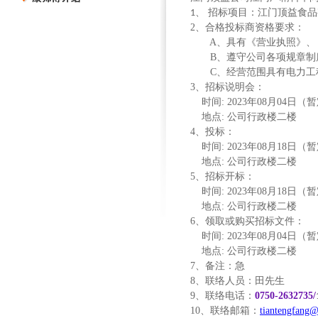
招标项目：江门顶益食品
1、
2
、合格投标商资格要求：
A
、具有《营业执照》、
B
、遵守公司各项规章制
C
、经营范围具有电力工
3
、招标说明会：
时间
: 2023
年
08
月
04
日（暂
地点
:
公司行政楼二楼
4
、投标：
时间
: 2023
年
08
月
18
日（暂
地点
:
公司行政楼二楼
5
、招标开标：
时间
: 2023
年
08
月
18
日（暂
地点
:
公司行政楼二楼
6
、领取或购买招标文件：
时间
: 2023
年
08
月
04
日（暂
地点
:
公司行政楼二楼
7
、备注：急
8
、联络人员：田先生
9
、联络电话：
0750-2632735/
10
、联络邮箱：
tiantengfang