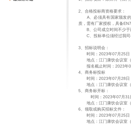
2
、合格投标商资格要求：
A
、必须具有国家颁发
质，需有厂家授权，具备
EN7
B
、公司成立时间不少于
C
、投标单位须经过我司
3
、招标说明会：
时间：
2023
年
07
月
25
日
地点：江门康饮会议室
报名截止时间：
2023
年
0
4
、商务标投标
时间：
2023
年
07
月
28
日
地点：江门康饮会议室
5
、商务标开标：
时间：
2023
年
07
月
31
地点：江门康饮会议室
6
、领取或购买招标文件：
时间：
2023
年
07
月
25
日
地点：江门康饮会议室