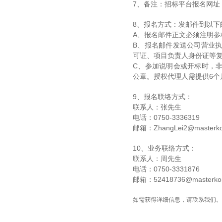
7
、备注：招标平台报名网址
8
、报名方式：发邮件到以下
A
、报名邮件正文必须注明参
B
、报名邮件发送公司营业
可证、项目负责人身份证等
C
、参加说明会或开标时，
公章。授权代理人需提供
6
个
9
、报名联络方式：
联系人：张先生
电话：
0750-3336319
邮箱：
ZhangLei2@masterko
10
、业务联络方式：
联系人：周先生
电话：
0750-3331876
邮箱：
52418736@masterko
如需获得详细信息，请联系我们。