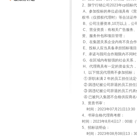
2、陕宁行销公司2023年cp招标
A、参加投标的单位必须具有《营
权书（仅授权代理时）等合法证件
B、公司注册资本,10万以上，公
C、营业资质：有相关广告服务
资、服务外包和项目管理；
D、在集团关系企业内有不良合作
E、投标人应当具备承担招标项目
F、承诺与我司合作期限内不同时
G、在区域内有较强的社会关系
H、代理商具有一定的资金实力，
I、以下情况代理商不参加招标；
① 辞职未满 2 年的员工担任法
② 因违纪被公司辞退的员工担任
③ 因违纪被公司辞退的员工代表
④ 已被列入集团不合格供应商名
3、资质书审：
时间：2023年07月21日13:30
4、书审合格代理商考察：
时间：2023年8月4日17：00前
5、招标说明会：
时间：2023年08月08日13：