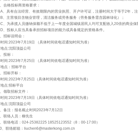
2、合格投标商资格要求：
A、具有合法经营、有效期限内的营业执照、开户许可证，注册时间大于等于2年，注
B、主营项目含物业管理，清洁服务或劳务服务（劳务服务需含园林绿化）；
C、为承揽人员缴纳保额不低于上一年度全国城镇居民人均可支配收入20倍的商业保
D、投标人应当具备承担招标项目的能力或具备规定的资格条件。
3、招标说明会：
时间:2023年7月19日 （具体时间依电话通知时间为准）
地点:沈阳顶益公司
4、投标：
时间:2023年7月25日 （具体时间依电话通知时间为准）
地点：招标平台
5、招标开标：
时间:2023年7月25日（具体时间依电话通知时间为准）
地点:招标平台
6、领取招标文件：
时间:2023年7月19日（具体时间依电话通知时间为准）
地点:沈阳顶益公司
7、备注：报名截止时间2023年7月12日
8、联络人员：柳先生
、联络电话：024-25382225 18525123552（8：00-17:00）
0、联络邮箱：liuchen6@masterkong.com.cn