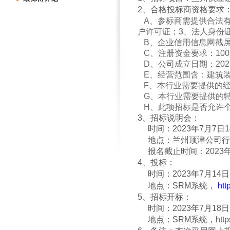
2、合格投标商资格要
A、参标商需提供合法有
户许可证；3、法人身份
B、企业信用信息网截屏
C、注册资金要求：10
D、公司成立日期：202
E、经营范围含：建筑装
F、本行业需要提供的经
G、本行业需要提供的特
H、此项招标是否允许
3
、招标说明会：
时间：
2023
年7月7日
1
地点：
兰州顶津公司行
报名截止时间：2023年7
4
、投标：
时间：
2023
年7月14日
地点：
SRM
系统，
htt
5
、招标开标：
时间：
2023
年7月18日
地点：
SRM
系统，
htt