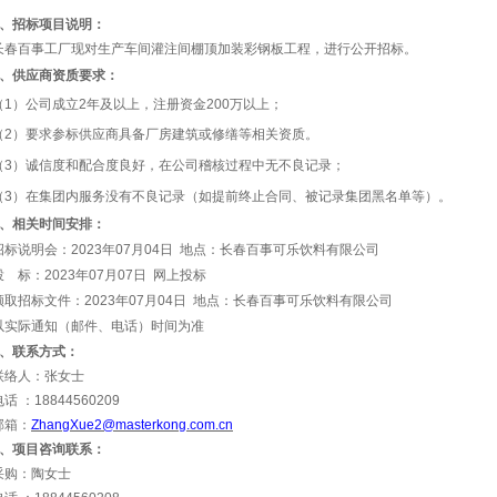
、招标项目说明：
长春百事工厂现对生产车间灌注间棚顶加装彩钢板工程，进行公开招标。
、供应商资质要求：
（1）公司成立2年及以上，注册资金200万以上；
（2）要求参标供应商具备厂房建筑或修缮等相关资质。
（3）诚信度和配合度良好，在公司稽核过程中无不良记录；
（3）在集团内服务没有不良记录（如提前终止合同、被记录集团黑名单等）。
、相关时间安排：
招标说明会：2023年07月04日 地点：长春百事可乐饮料有限公司
投 标：2023年07月07日 网上投标
领取招标文件：2023年07月04日 地点：长春百事可乐饮料有限公司
以实际通知（邮件、电话）时间为准
、联系方式：
联络人：张女士
话 ：18844560209
邮箱：
ZhangXue2@masterkong.com.cn
、项目咨询联系：
采购：陶女士