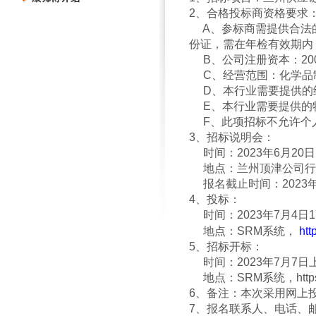
2
、合格投标商资格要求
A、参标商需提供合法的
份证，需在年检有效期内
B、公司注册资本：20
C、经营范围：化学品
D、本行业需要提供的经
E、本行业需要提供
F、此项招标不允许
3
、招标说明会：
时间：
2023
年6月20日
地点：
兰州顶津公司行
报名截止时间：2023年6
4
、投标：
时间：
2023
年7月4日
1
地点：
SRM
系统，
htt
5
、招标开标：
时间：
2023
年7月7日
地点：
SRM
系统，
htt
6
、备注：本次采用网上
7
、报名联系人、电话、