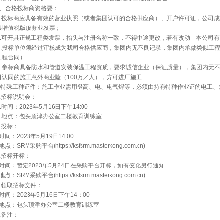
2、合格投标商资格要：
A.投标商应具备有效的营业执照（或者集团认可的合格供应商）、开户许可证，公司成
供增值税版服务业发票；
B.可开具正规工程类发票，抬头与注册名称一致，不得中途更改，若有改动，本公司
C.投标单位须经过审核成为我司合格供应商，集团内无不良记录，集团内承做类似工
工程合同）
D.参标商具备防水和管道安装保温工程资质，要求诚信企业（保证质量），集团内无
司认同的施工意外商业险（100万／人），方可进厂施工
F.特殊工种证件：施工作业需用登高、电、电气焊等，必须由持有特种作业证的电工
3.招标说明会：
A.时间：2023年5月16日下午14:00
B.地点：包头顶津办公室二楼教育训练室
4.投标：
时间：2023年5月19日14:00
点：SRM采购平台(https://ksfsrm.masterkong.com.cn)
5.招标开标：
时间：暂定2023年5月24日在采购平台开标，如有变化另行通知
点：SRM采购平台(https://ksfsrm.masterkong.com.cn)
6.领取招标文件：
时间：2023年5月16日下午14：00
地点：包头顶津办公室二楼教育训练室
7.备注：