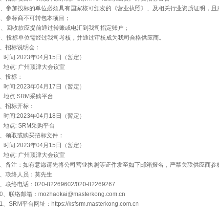
A、参加投标的单位必须具有国家核可颁发的《营业执照》、及相关行业资质证明，且
B、参标商不可转包本项目；
C、回收款应提前通过转账或电汇到我司指定账户；
D、投标单位需经过我司考核，并通过审核成为我司合格供应商。
3、招标说明会：
时间:2023年04月15日（暂定）
地点: 广州顶津大会议室
4、投标：
时间:2023年04月17日（暂定）
地点:SRM采购平台
5、招标开标：
时间:2023年04月18日（暂定）
地点: SRM采购平台
6、领取或购买招标文件：
时间:2023年04月15日（暂定）
地点: 广州顶津大会议室
7、备注：如有意愿请先将公司营业执照等证件发至如下邮箱报名，严禁关联供应商参
8、联络人员：莫先生
、联络电话：020-82269602/020-82269267
0、联络邮箱：mozhaokai@masterkong.com.cn
1、SRM平台网址：https://ksfsrm.masterkong.com.cn