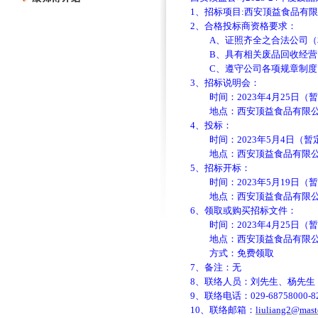
1
、招标项目
:
西安顶益食品有限
2
、合格投标商资格要求：
A
、证照齐全之合法公司（
B
、具有相关废品回收经营
C
、遵守公司各项规章制度
3
、招标说明会：
时间：
2023
年
4
月
25
日（暂
地点：西安顶益食品有限
4
、投标：
时间：
2023
年
5
月
4
日（暂
地点：西安顶益食品有限
5
、招标开标：
时间：
2023
年
5
月
19
日（暂
地点：西安顶益食品有限
6
、领取或购买招标文件：
时间：
2023
年
4
月
25
日（暂
地点：西安顶益食品有限
方式：免费领取
7
、备注：无
8
、联络人员：刘先生、杨先生
9
、联络电话：
029-68758000-8
10
、联络邮箱：
liuliang2@mas