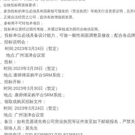
、合格投标商资格要求：
A、参加投标的单位必须具有国家核可颁发的《营业执照》等相关行业资质证明，且所
B、正规合法经营之公司，提供有效增值税发票。
C、参标商不可转包本项目；
D、投标单位需经过我司考核，并通过审核成为我司合格供应商。
E
、投标单位必须具备设计能力，可做一般性画面调整及修改；配合各品
、招标说明会：
时间
:2023
年
3
月
24
日（暂定）
地点
:
广州顶津会议室
、投标：
时间
:2023
年
3
月
28
日（暂定）
地点
:
康师傅采购平台
SRM
系统；
、招标开标：
时间
:2023
年
3
月
30
日（暂定）
地点
:
康师傅采购平台
SRM
系统；
、领取或购买招标文件：
时间
: 2023
年
3
月
24
日（暂定）
地点
:
广州顶津会议室
、备注：如有意愿请先将公司营业执照等证件发至如下邮箱报名，严禁关
、联络人员：莫先生
、联络电话：
020-82269602 020-82269413