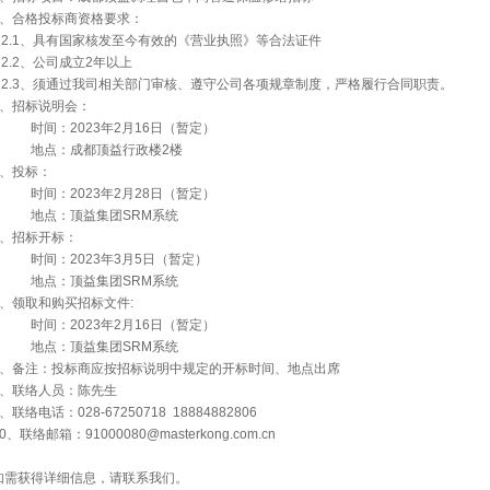
2、合格投标商资格要求：
2.1、具有国家核发至今有效的《营业执照》等合法证件
2.2、公司成立2年以上
2.3、须通过我司相关部门审核、遵守公司各项规章制度，严格履行合同职责。
3、招标说明会：
时间：2023年2月16日（暂定）
地点：成都顶益行政楼2楼
4、投标：
时间：2023年2月28日（暂定）
地点：顶益集团SRM系统
5、招标开标：
时间：2023年3月5日（暂定）
地点：顶益集团SRM系统
6、领取和购买招标文件:
时间：2023年2月16日（暂定）
地点：顶益集团SRM系统
7、备注：投标商应按招标说明中规定的开标时间、地点出席
8、联络人员：陈先生
、联络电话：028-67250718 18884882806
0、联络邮箱：91000080@masterkong.com.cn
如需获得详细信息，请联系我们。