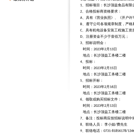
、招标项目：长沙顶益食品有限
1
、合格投标商资格要求：
2
、具有《营业执照》、《开户许
A
、遵守公司各项规章制度，严格
B
、具有机电设备安装工程施工资
C
、注册资金不少于壹佰万元；
D
、招标说明会：
3
时间：
年
月
日
2023
2
13
地点：长沙顶益工务楼二楼
、投标：
4
时间：
年
月
日
2023
2
15
地点：长沙顶益工务楼二楼
、招标开标：
5
时间：
年
月
日
2023
2
16
地点：长沙顶益工务楼二楼
、领取或购买招标文件：
6
时间：
年
月
日
2023
2
13
地点：长沙顶益工务楼二楼
、备注：投标商应按招标说明中
7
、联络人员：
李小姐
费先生
8
/
、联络电话：
9
0731-81856178/134