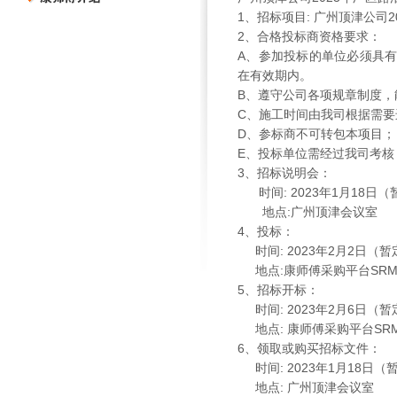
1
、招标项目
:
广州顶津公司
2
2
、合格投标商资格要求：
A
、参加投标的单位必须具
在有效期内。
B
、遵守公司各项规章制度，
C
、施工时间由我司根据需要
D
、参标商不可转包本项目；
E
、投标单位需经过我司考核
3
、招标说明会：
时间
:
2023
年
1
月
18
日（
地点
:
广州顶津会议室
4
、投标：
时间
:
2023
年
2
月
2
日（暂
地点
:
康师傅采购平台
SR
5
、招标开标：
时间
:
2023
年
2
月
6
日（暂
地点
:
康师傅采购平台
SR
6
、领取或购买招标文件：
时间
:
2023
年
1
月
18
日（
地点
:
广州顶津会议室