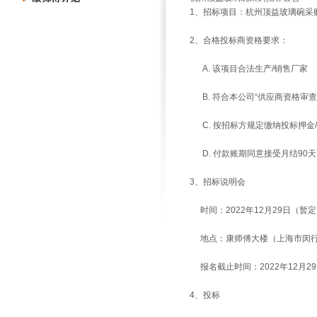
1、招标项目：杭州顶益
玻璃碗
采
2、合格投标商资格要求：
A. 该项目合法生产/销售厂家
B. 符合本公司“供应商资格审查
C. 按招标方规定缴纳投标押金
D. 付款账期同意接受月结90天
3、招标说明会
时间：2022年12月29日（暂
地点：康师傅大楼（上海市闵行区
报名截止时间：2022年12月29日
4、投标