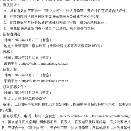
、资质要求：
A
、具有有效的三证合一《营业执照》、法人身份证、开户行许可证等合法证件。
B
、经营范围包括但不只限于废旧物资回收公司成立不少于
2
年；
C
、参加投标的单位必须通过我司相关部门审核，成为合格投标商；
D
、在集团关系企业内有不良合作记录的厂商不得参与竞标。
、招标说明会：
时间：
2022
年
11
月
28
日（暂定）
地点：天津顶津二楼会议室（天津经济技术开发区洞庭路
163
号）
、投标：
时间：
2022
年
11
月
30
日（暂定）
采购平台：
https://ksfsrm.masterkong.com.cn
、招标开标：
时间：
2022
年
11
月
30
日（暂定）
采购平台：
https://ksfsrm.masterkong.com.cn
、领取招标文件：
时间：
2022
年
11
月
28
日（暂定）
地点：天津顶津二楼会议室
、备注：以上招标事项时间和地点为暂定时间，以采购平台招投标时间为准，如有调
另行沟通。
、报名联系人、电话、邮箱：寇女士，
022-25329607-6332
，
kouyongmei@masterkong.
A
、报名邮件正文必须注明参标项目、联系人、联系电话及联系邮箱，不按此要求报
B
、三证合一的《营业执照》、开户许可证、法人身份证，及其他资质，均为复印件