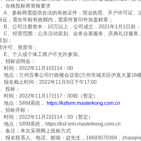
2
、合格投标商资格要求
A、参标商需提供合法的有效证件：营业执照、开户许可证、
份证，需在年检有效期内，需原件复印件加盖鲜章；
B
、公司注册资本：10万以上，公司成立：
2021
年1月1日前；
C、经营范围：
公关活动策划、会务会展服务、庆典礼仪服务
策划
营许可、资质等；
E、个人或个体工商户不允许参加。
3
、招标说明会：
时间：
2022
年
11
月10日
14
：
00
地点：
兰州百事公司行政楼会议室
(
兰州市城关区伊真大厦16
报名截止时间：2022年11月9日下午17:00
4
、投标：
时间：
2022
年11月17日
17
：
00
前（暂定）
地点：
SRM
系统，
https://ksfsrm.masterkong.com.cn
5
、招标开标：
时间：
2022
年11月22日
14
：
00
（暂定）
地点：
SRM
系统，
https://ksf-srm.masterkong.com.cn
6
、备注：本次采用网上投标方式
7
、报名联系人、电话、邮箱：赵先生，
18693070369
，
zhaoqin