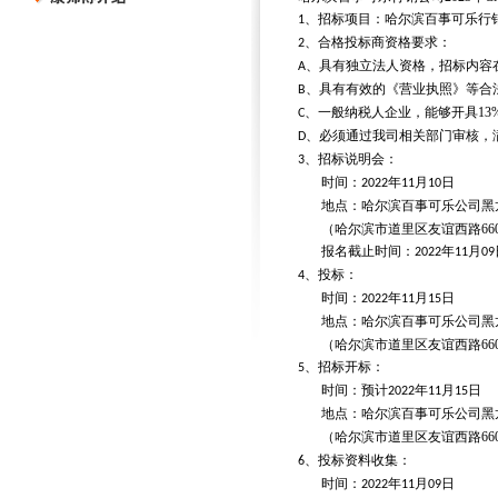
、招标项目：哈尔滨百事可乐行
1
、合格投标商资格要求：
2
、具有独立法人资格，招标内容
A
、具有有效的《营业执照》等合
B
、一般纳税人企业，能够开具
13
C
、必须通过我司相关部门审核，
D
、招标说明会：
3
时间：
年
月
日
2022
11
10
地点：哈尔滨百事可乐公司黑
（哈尔滨市道里区友谊西路
66
报名截止时间：
年
月
2022
11
09
、投标：
4
时间：
年
月
日
2022
11
15
地点：哈尔滨百事可乐公司黑
（哈尔滨市道里区友谊西路
66
、招标开标：
5
时间：预计
年
月
日
2022
11
15
地点：哈尔滨百事可乐公司黑
（哈尔滨市道里区友谊西路
66
、投标资料收集：
6
时间：
年
月
日
2022
11
09