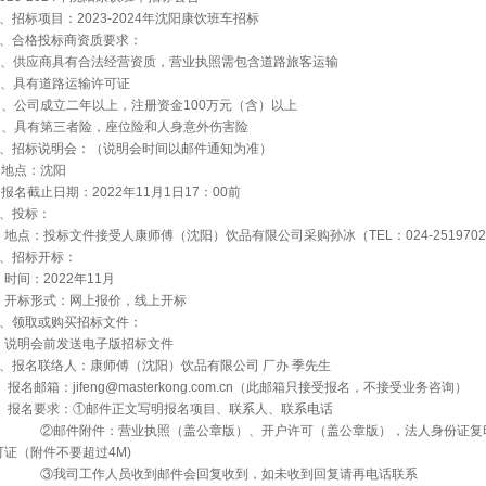
1、招标项目：2023-2024年沈阳康饮班车招标
2、合格投标商资质要求：
A、供应商具有合法经营资质，营业执照需包含道路旅客运输
B、具有道路运输许可证
C、公司成立二年以上，注册资金100万元（含）以上
D、具有第三者险，座位险和人身意外伤害险
3、招标说明会：（说明会时间以邮件通知为准）
地点：沈阳
报名截止日期：2022年11月1日17：00前
4、投标：
地点：投标文件接受人康师傅（沈阳）饮品有限公司采购孙冰（TEL：024-2519702
5、招标开标：
时间：2022年11月
开标形式：网上报价，线上开标
6、领取或购买招标文件：
说明会前发送电子版招标文件
7、报名联络人：康师傅（沈阳）饮品有限公司 厂办 季先生
报名邮箱：jifeng@masterkong.com.cn（此邮箱只接受报名，不接受业务咨询）
报名要求：①邮件正文写明报名项目、联系人、联系电话
②邮件附件：营业执照（盖公章版）、开户许可（盖公章版），法人身份证复印
可证（附件不要超过4M)
③我司工作人员收到邮件会回复收到，如未收到回复请再电话联系