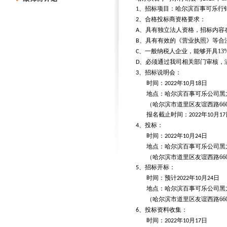
、招标项目：哈尔滨百事可乐行
1
、合格投标商资格要求：
2
、具有独立法人资格，招标内容
A
、具有有效的《营业执照》等合
B
、一般纳税人企业，能够开具
13
C
、必须通过我司相关部门审核，
D
、招标说明会：
3
时间：
年
月
日
2022
10
18
地点：哈尔滨百事可乐公司黑
（哈尔滨市道里区友谊西路
66
报名截止时间：
年
月
2022
10
17
、投标：
4
时间：
年
月
日
2022
10
24
地点：哈尔滨百事可乐公司黑
（哈尔滨市道里区友谊西路
66
、招标开标：
5
时间：预计
年
月
日
2022
10
24
地点：哈尔滨百事可乐公司黑
（哈尔滨市道里区友谊西路
66
、投标资料收集：
6
时间：
年
月
日
2022
10
17