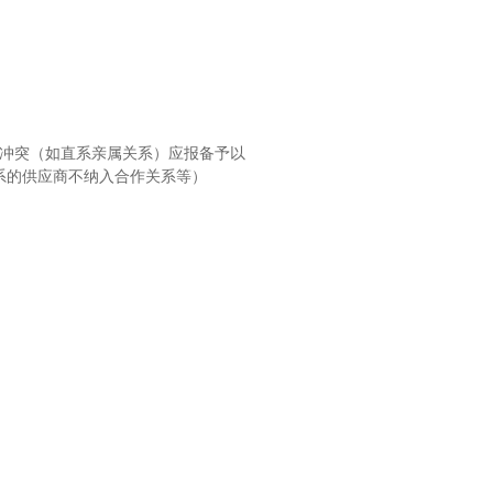
冲突（如直系亲属关系）应报备予以
系的供应商不纳入合作关系等）