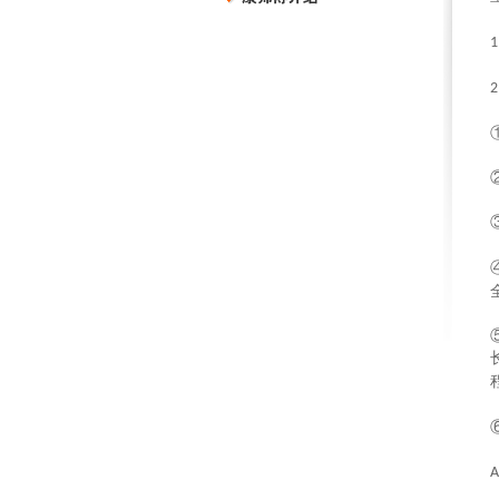
1
2
A