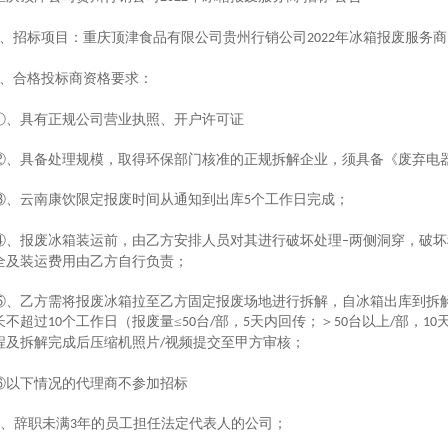
、招标项目：重庆顶津食品有限公司贵州行销公司
年冰箱报废服务商
2022
、合格投标商资格要求：
①、具有正规公司营业执照、开户许可证
②、具备处理规模，取得环保部门核准的正规拆解企业，须具备《废弃电
③、云南康饮限定报废时间从通知到出库
个工作日完成；
5
④、报废冰箱装运前，由乙方安排人员对其进行破坏处理
两侧洞穿，破坏
–
全及装运费用由乙方自行负责；
⑤、乙方需将报废冰箱拉至乙方固定报废场地进行拆解，自冰箱出库到拆
长不超过
个工作日（报废量≤
台
部，
天内回传；＞
台以上
部，
10
50
/
5
50
/
10
程及拆解完成后压缩机照片
视频提交至甲方审核；
/
⑥以下情况的代理商不参加招标
、辞职未满
年的员工担任法定代表人的公司；
3