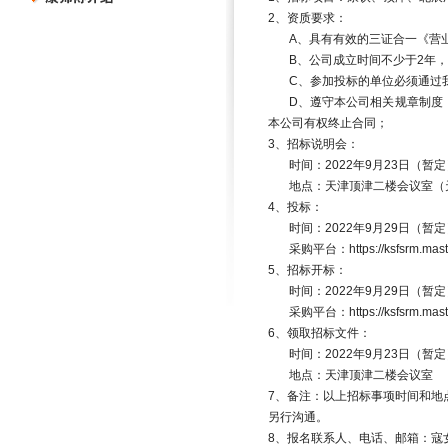
2
、资质要求：
A
、具有有效的三证合一《营
B
、公司成立时间不少于
2
年，
C
、参加投标的单位必须通过
D
、遵守本公司相关规章制度
本公司有权终止合同；
3
、招标说明会：
时间：
2022
年
9
月
23
日（暂定
地点：天津顶津二楼会议室（
4
、投标：
时间：
2022
年
9
月
29
日（暂定
采购平台：
https://ksfsrm.ma
5
、招标开标：
时间：
2022
年
9
月
29
日（暂定
采购平台：
https://ksfsrm.ma
6
、领取招标文件：
时间：
2022
年
9
月
23
日（暂定
地点：天津顶津二楼会议室
7
、备注：以上招标事项时间和地
另行沟通。
8
、报名联系人、电话、邮箱：寇