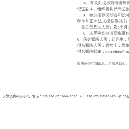
、有意向投标商请携带
A
记证副本、组织机构代码证
、参加招标说明会和投
B
印件和正本法人授权委托书
（盖公章及法人章）及
个月
6
、未尽事宜敬请联络采
C
、采购联络人员：邹先生；
8
报名联络人员：顾女士；联
报名联络邮箱：
gulingling@m
如需获得详细信息，请联系我们。