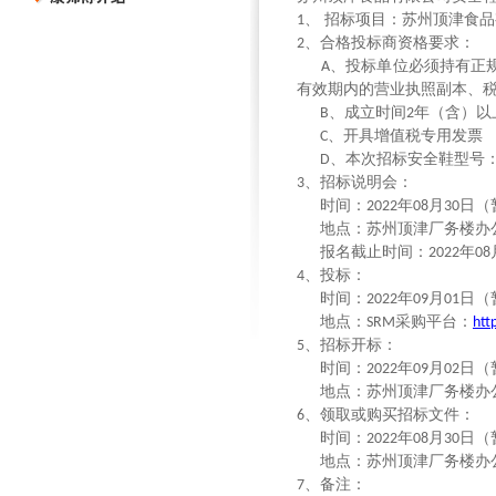
招标项目：苏州顶津食品
1、
、合格投标商资格要求：
2
、投标单位必须持有正
A
有效期内的营业执照副本、
、成立时间
年（含）以
B
2
、开具增值税专用发票
C
、本次招标安全鞋型号
D
、招标说明会：
3
时间：
年
月
日（
2022
08
30
地点：苏州顶津厂务楼办
报名截止时间：
年
2022
08
、投标：
4
时间：
年
月
日（
2022
09
01
地点：
采购平台：
SRM
htt
、招标开标：
5
时间：
年
月
日（
2022
09
02
地点：苏州顶津厂务楼办
、领取或购买招标文件：
6
时间：
年
月
日（
2022
08
30
地点：苏州顶津厂务楼办
、备注：
7