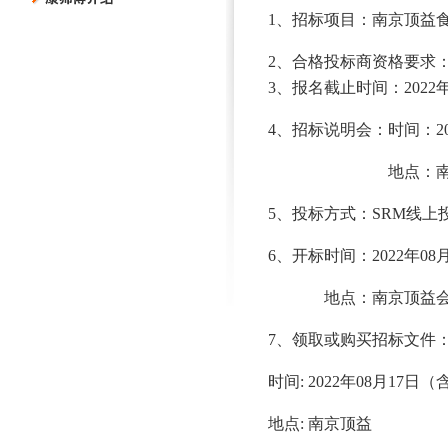
1
、招标项目：
南京顶益
2
、合格投标商资格要求
3
、报名截止时间：
2022
4
、招标说明会：时间：
2
地点：
5
、投标方式：
SRM
线上
6
、开标时间：
2022
年
08
地点：南京顶益
7
、领取或购买招标文件
时间
: 2022
年
08
月
17
日（
地点
:
南京顶益