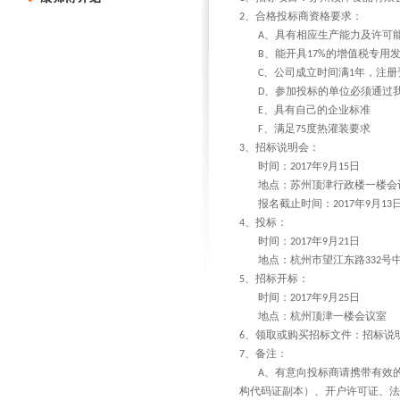
、合格投标商资格要求：
2
、具有相应生产能力及许可
A
、能开具
的增值税专用
B
17%
、公司成立时间满
年，注册
C
1
、参加投标的单位必须通过
D
、具有自己的企业标准
E
、满足
度热灌装要求
F
75
、招标说明会：
3
时间：
年
月
日
2017
9
15
地点：苏州顶津行政楼一楼会
报名截止时间：
年
月
2017
9
13
、投标：
4
时间：
年
月
日
2017
9
21
地点：杭州市望江东路
号
332
、招标开标：
5
时间：
年
月
日
2017
9
25
地点：杭州顶津一楼会议室
、领取或购买招标文件：招标说
6
、备注：
7
、有意向投标商请携带有效
A
构代码证副本）、开户许可证、法