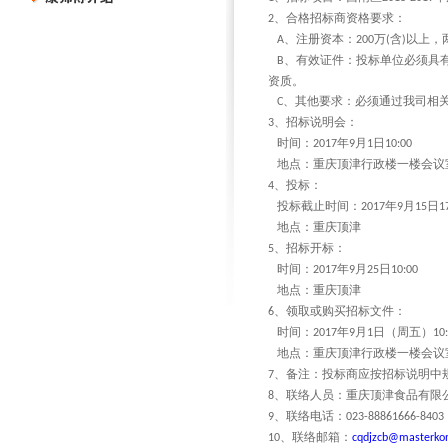
、合格招标商资格要求：
2
、注册资本：
万
含
以上，
A
200
(
)
、有效证件：投标单位必须具
B
资质。
、其他要求：必须通过我司相
C
、招标说明会：
3
时间：
年
月
日
2017
9
1
10:00
地点：重庆顶津行政楼一楼会议
、投标：
4
投标截止时间：
年
月
日
2017
9
15
1
地点：重庆顶津
、招标开标：
5
时间：
年
月
日
2017
9
25
10:00
地点：重庆顶津
、领取或购买招标文件：
6
时间：
年
月
日（周五）
2017
9
1
10
地点：重庆顶津行政楼一楼会议
、备注：投标商应按招标说明中
7
、联络人员：重庆顶津食品有限
8
、联络电话：
9
023-88861666-8403
、联络邮箱：
10
cqdjzcb@masterko