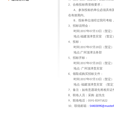
、合格投标商资格要求：
2
、参加投标的单位必须具有
A
在有效期内。
、投标单位须经过我司考核
B
、招标说明会：
3
时间
年
月
日（暂定）
:2017
07
13
地点
福建顶津贵宾室
（暂定
:
、投标：
4
时间
年
月
日（暂定）
:2017
07
20
地点
广州顶津法务部
:
、招标开标：
5
时间
年
月
日（暂定）
:2017
07
20
地点
广州顶津贵宾室
:
、领取或购买招标文件：
6
时间
年
月
日（暂定）
:2017
07
13
地点
福建顶津贵宾室
（暂定
:
、备注：如有意愿请先将相关证
7
、联络人员：采购
赵先生
8
、联络电话：
9
0591-83971622
、联络邮箱：
10
54403096@masterk