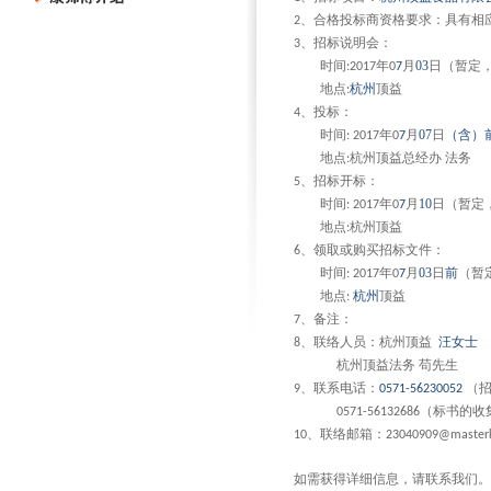
、合格投标商资格要求：具有相
2
、招标说明会：
3
时间
年
月
03
日（暂定
:2017
0
7
地点
杭州
顶益
:
、投标：
4
时间
年
月
07
日
（含）
: 2017
0
7
地点
杭州顶益总经办
法务
:
、招标开标：
5
时间
年
月
10
日（暂定
: 2017
0
7
地点
杭州顶益
:
、领取或购买招标文件：
6
时间
年
月
03
日
前
（暂
: 2017
0
7
地点
杭州
顶益
:
、备注：
7
、联络人员：杭州顶益
汪女士
8
杭州顶益法务
苟先生
、联系电话：
（
9
0571-56230052
（标书的收
0571-56132686
、联络邮箱：
10
23040909@masterk
如需获得详细信息，请联系我们。