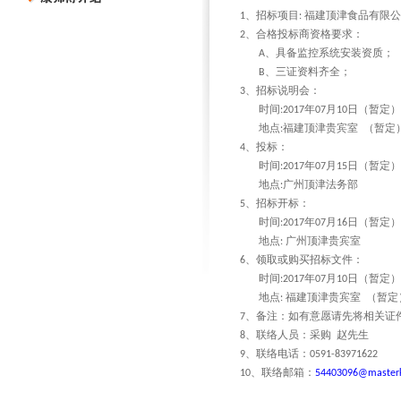
、招标项目
福建顶津食品有限公
1
:
、合格投标商资格要求：
2
、具备监控系统安装资质；
A
、三证资料齐全；
B
、招标说明会：
3
时间
年
月
日（暂定）
:2017
07
10
地点
福建顶津贵宾室
（暂定
:
、投标：
4
时间
年
月
日（暂定）
:2017
07
15
地点
广州顶津法务部
:
、招标开标：
5
时间
年
月
日（暂定）
:2017
07
16
地点
广州顶津贵宾室
:
、领取或购买招标文件：
6
时间
年
月
日（暂定）
:2017
07
10
地点
福建顶津贵宾室
（暂定
:
、备注：如有意愿请先将相关证
7
、联络人员：采购
赵先生
8
、联络电话：
9
0591-83971622
、联络邮箱：
10
54403096@masterk