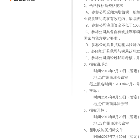
、合格投标商资格要求：
2
、参标公司必须为增值税一般
A
业资质证明均在有效期内，浓缩液
、参标公司注册资金不低于
B
100
、参标公司具备自有或挂靠车
C
国家与我方规定要求；
、参标公司具备抗运输风险能
D
、必须能开具我司与税局认可发
E
、参标公司须经过我司考核，并
F
、招标说明会：
3
时间
年
月
日（暂定
:2017
7
30
地点
广州顶津会议室
:
截止报名时间：
年
月
号
2017
7
25
、投标：
4
时间
年
月
日（暂定
:2017
8
10
地点
广州顶津法务部
:
、招标开标：
5
时间
年
月
日（暂定
:2017
8
20
地点
广州顶津会议室
:
、领取或购买招标文件：
6
时间
年
月
日（暂定
:2017
7
30