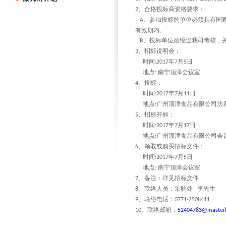
、合格投标商资格要求：
2
、参加投标的单位必须具有国
A
有效期内。
、投标单位须经过我司考核，
B
、招标说明会：
3
时间
年
月
日
:2017
7
5
地点
南宁顶津会议室
:
、投标：
4
时间
年
月
日
:2017
7
11
地点
广州顶津食品有限公司法
:
、招标开标：
5
时间
年
月
日
:2017
7
17
地点
广州顶津食品有限公司会
:
、领取或购买招标文件：
6
时间
年
月
日
:2017
7
5
地点
南宁顶津会议室
:
、备注：详见招标文件
7
、联络人员：采购处
李先生
8
、联络电话：
9
0771-2508411
、联络邮箱：
10
52404783@masterk