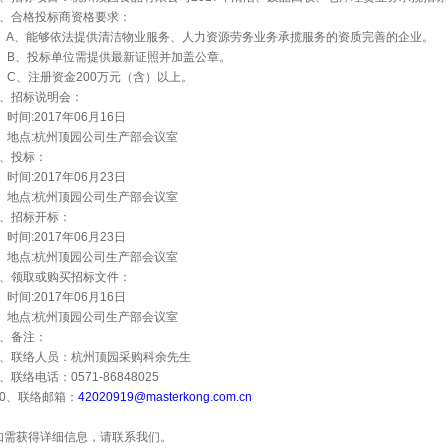
、合格投标商资格要求：
A
、能够依法提供清洁物业服务、人力资源劳务业务承揽服务的资质完善的企业。
B
、投标单位需提供最新证照并加盖公章。
C
、注册资金
200
万元（含）以上。
、招标说明会：
时间
:2017
年
06
月
16
日
地点
:
杭州顶园公司生产部会议室
、投标：
时间
:2017
年
06
月
23
日
地点
:
杭州顶园公司生产部会议室
、招标开标：
时间
:2017
年
06
月
23
日
地点
:
杭州顶园公司生产部会议室
、领取或购买招标文件：
时间
:2017
年
06
月
16
日
地点
:
杭州顶园公司生产部会议室
、备注：
、联络人员：杭州顶园采购科余先生
、联络电话：
0571-86848025
0
、联络邮箱：
42020919@masterkong.com.cn
如需获得详细信息，请联系我们。