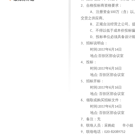
、合格投标商资格要求：
2
、注册资金
万（含）以
A
100
交货之供应商。
、正规合法经营之公司。
B
、不得以低于成本价投标
C
、投标单位必须具备设计
D
、招标说明会：
3
时间
年
月
日
:2017
6
14
地点
百饮区部会议室
:
、投标：
4
时间
年
月
日
:2017
6
16
地点
百饮区部会议室
:
、招标开标：
5
时间
年
月
日
:2017
6
16
地点
百饮区部会议室
:
、领取或购买招标文件：
6
时间
年
月
日
:2017
6
14
地点
百饮区部会议室
:
、备注：无
7
、联络人员：采购处
辛小姐
8
、联络电话：
9
020-82089752