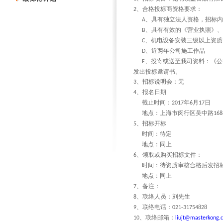
、合格投标商资格要求：
2
、具有独立法人资格，招标内
A
、具有有效的《营业执照》、
B
、机电设备安装三级以上资质
C
、近两年公司施工作品
D
、投寄或送至我司资料：《公
F
发出投标邀请书。
、招标说明会：无
3
、报名日期
4
截止时间：
年
月
日
2017
6
17
地点：上海市闵行区吴中路
168
、招标开标
5
时间：待定
地点：同上
、领取或购买招标文件：
6
时间：待资质审核合格后发招
地点：同上
、备注：
7
、联络人员：刘先生
8
、联络电话：
9
021-31754828
、联络邮箱：
10
liujt@masterkong.