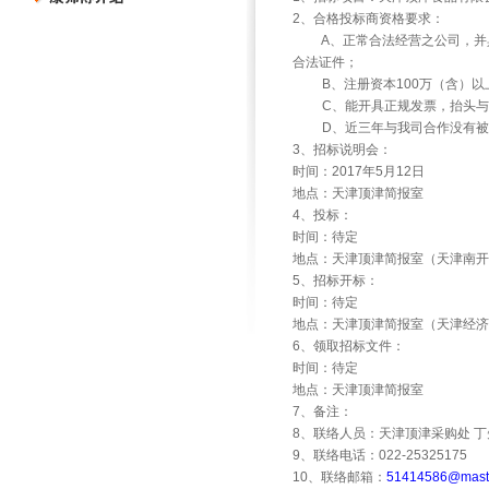
2
、合格投标商资格要求：
A
、正常合法经营之公司，并
合法证件；
B
、注册资本
100
万（含）以
C
、能开具正规发票，抬头与
D
、近三年与我司合作没有被
3
、招标说明会：
时间：
2017
年
5
月
12
日
地点：天津顶津简报室
4
、投标：
时间：待定
地点：天津顶津简报室（天津南开
5
、招标开标：
时间：待定
地点：天津顶津简报室（天津经济
6
、领取招标文件：
时间：待定
地点：天津顶津简报室
7
、备注：
8
、联络人员：天津顶津采购处
丁
9
、联络电话：
022-25325175
10
、联络邮箱：
51414586@maste