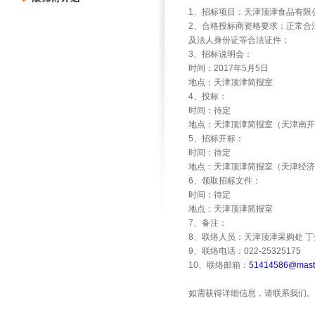
1
、招标项目：天津顶津食品有限
2
、合格投标商资格要求：正常合
及法人身份证等合法证件；
3
、招标说明会：
时间：
2017
年
5
月
5
日
地点：天津顶津简报室
4
、投标：
时间：待定
地点：天津顶津简报室（天津南开
5
、招标开标：
时间：待定
地点：天津顶津简报室（天津经济
6
、领取招标文件：
时间：待定
地点：天津顶津简报室
7
、备注：
8
、联络人员：天津顶津采购处
丁
9
、联络电话：
022-25325175
10
、联络邮箱：
51414586@maste
如需获得详细信息，请联系我们。