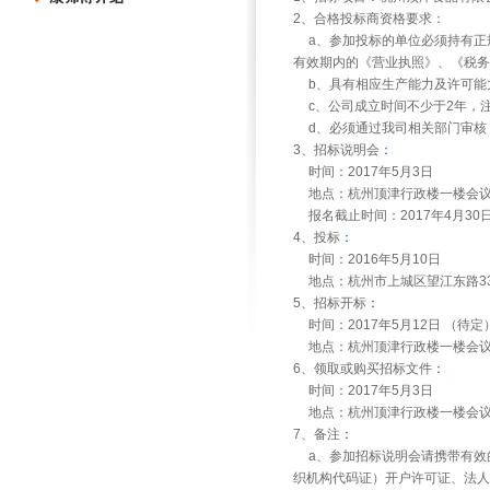
2
、合格投标商资格要求：
a
、参加投标的单位必须持有正
有效期内的《营业执照》、《税务
b
、具有相应生产能力及许可能
c
、公司成立时间不少于2年，注
d
、必须通过我司相关部门审核
3
、招标说明会
：
时间：2017年5月3日
地点：杭州顶津行政楼一楼会
报名截止时间：2017年4月30
4
、投标
：
时间：2016年5月10日
地点：杭州市上城区望江东路33
5
、招标开标
：
时间：2017年5月12日 （待定
地点：杭州顶津行政楼一楼会
6
、领取或购买招标文件
：
时间：2017年5月3日
地点：杭州顶津行政楼一楼会
7
、备注
：
a
、参加招标说明会请携带有效
织机构代码证）开户许可证、法人