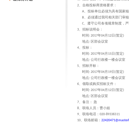
、合格投标商资格要求：
2
、投标单位必须为具有国家核
A
、必须通过我司相关部门审核
B
、遵守公司各项规章制度，严
C
、招标说明会：
3
时间
年
月
日
暂定
: 2017
04
12
(
)
地点
区部会议室
:
、投标：
4
时间
年
月
日
暂定
: 2017
04
15
(
)
地点
公司行政楼一楼会议室
:
、招标开标：
5
时间
年
月
日
暂定
: 2017
04
19
(
)
地点
公司行政楼一楼会议室
:
、领取或购买招标文件：
6
时间
年
月
日
暂定
: 2017
04
12
(
)
地点
区部会议室
:
、备注：
急
7
、联络人员：曹小姐
8
、联络电话：
9
020-89336511
、联络邮箱：
10
22420471@masterk